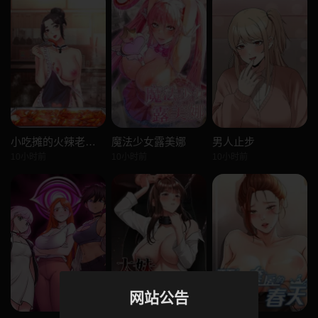
小吃摊的火辣老闆娘
魔法少女露美娜
男人止步
10小时前
10小时前
10小时前
网站公告