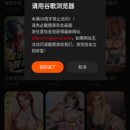
催眠手机
太妹攻略指南
顶加套房的春天
请用谷歌浏览器
10小时前
10小时前
10小时前
未满18周岁禁止访问！！
请务必截图保存此画面
发任意信息到获得最新网址:
18jmcom@gmail.com
，如果网站无
法访问请截图发给我们，收到信会立
刻修复！
我知道了
取消
足球型男脱单指南
衣锦还乡
她们的最爱.ZIP
10小时前
10小时前
10小时前