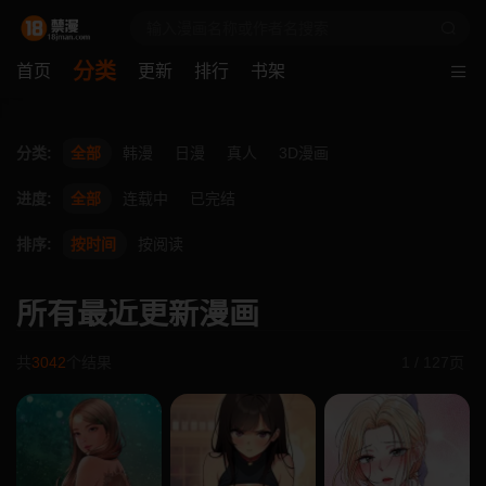
分类
首页
更新
排行
书架
分类:
全部
韩漫
日漫
真人
3D漫画
进度:
全部
连载中
已完结
排序:
按时间
按阅读
所有最近更新漫画
共
3042
个结果
1 / 127页