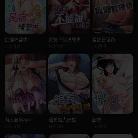
民宿精营中
女友不能说的事
猎艷管理员
11小时前
11小时前
11小时前
为民服务App
馆长是大野狼
韶恩
11小时前
11小时前
11小时前