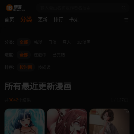
分类
首页
更新
排行
书架
分类:
全部
韩漫
日漫
真人
3D漫画
进度:
全部
连载中
已完结
排序:
按时间
按阅读
所有最近更新漫画
共
3042
个结果
1 / 127页