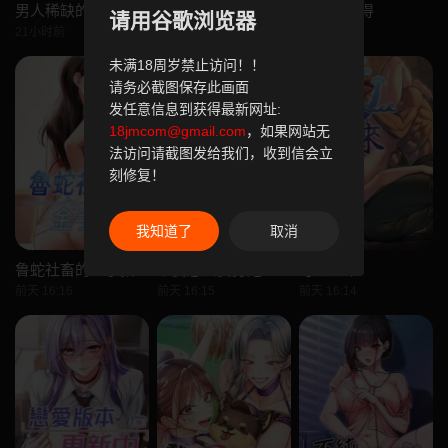
男人稀缺的异世界
特别课程
发小碰不得
请用谷歌浏览器
21小时前
21小时前
21小时前
未满18周岁禁止访问！！
请务必截图保存此画面
发任意信息到获得最新网址:
18jmcom@gmail.com
，如果网站无
法访问请截图发给我们，收到信会立
刻修复！
我知道了
取消
鲁蛇社畜的金手指
不要恋爱要打炮
与生巨来
前天 16:16
前天 16:15
前天 16:14