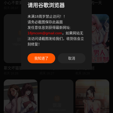
小心不要爱上你
理想型演算法
无限轮回的一天
请用谷歌浏览器
前天 08:07
前天 08:07
前天 16:29
未满18周岁禁止访问！！
请务必截图保存此画面
发任意信息到获得最新网址:
18jmcom@gmail.com
，如果网站无
法访问请截图发给我们，收到信会立
刻修复！
我知道了
取消
斯文坏猫猫
不一样的甜点
男人配额制
前天 16:28
前天 16:27
前天 16:26