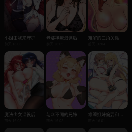
小姐由我来守护
老婆捲款潜逃后
难解的三角关係
前天 16:06
前天 16:05
前天 16:04
魔法少女退役后
与众不同的兄妹
难缠姐妹偏要和我同居
前天 16:03
前天 16:02
前天 16:01