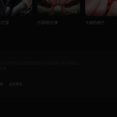
已完结
已完结
诊疗室
炸裂吧!巨棒
大嫂的裙子
何由于内容的合法性及健康性所引起的争议和法律责任。
处理。
图
—
必应爬虫