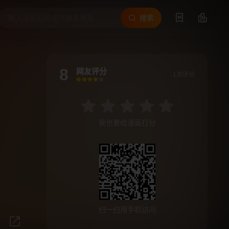
搜索
8
网友评分
1次评分
很差
较差
还行
推荐
力荐
我也要给漫画打分
扫一扫用手机访问