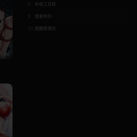
8
水电工日誌
9
借妻条约
10
猎艷管理员
已完结