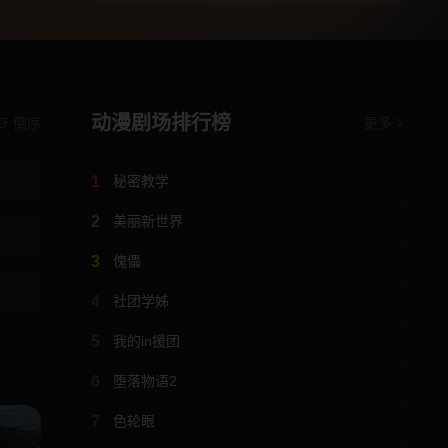
动漫剧场排行榜
倒序
更多
1
秘密教学
2
美丽新世界
3
傀儡
4
社团学姊
5
我的in援团
6
堕落物语2
7
色轮眼