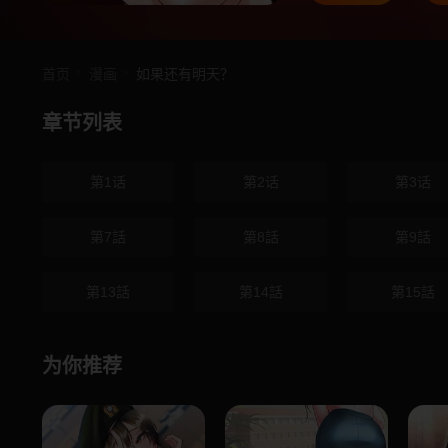
首页
漫画
如果还有明天？
章节列表
第1话
第2话
第3话
第7話
第8話
第9話
第13話
第14話
第15話
为你推荐