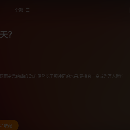
全部
天？
误而身患绝症的鲁蛇,偶然吃了颗神奇的水果,竟摇身一变成为万人迷!?
收藏