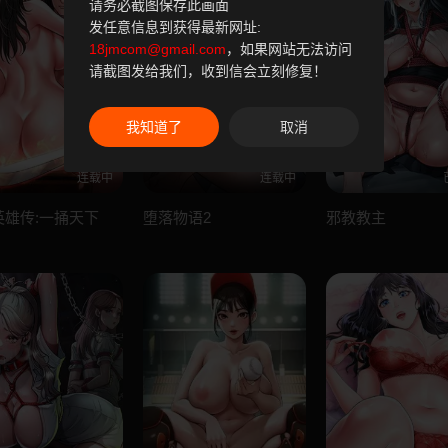
请务必截图保存此画面
发任意信息到获得最新网址:
18jmcom@gmail.com
，如果网站无法访问
请截图发给我们，收到信会立刻修复！
我知道了
取消
连载中
连载中
英雄传:一捅天下
堕落物语2
邪教教主