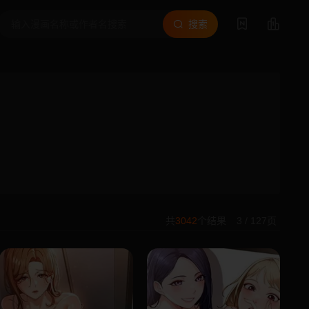
搜索
共
3042
个结果
3 / 127页