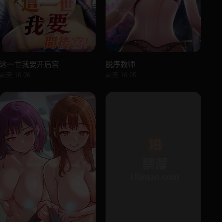
这一世我要开后宫
脱序教师
前天 16:06
前天 16:05