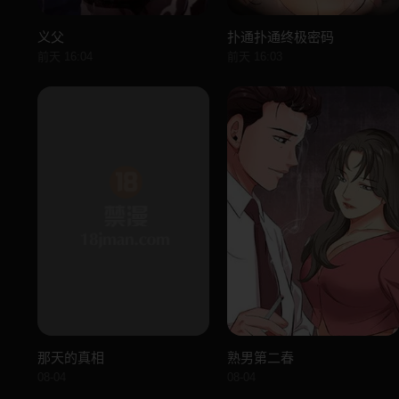
义父
扑通扑通终极密码
前天 16:04
前天 16:03
那天的真相
熟男第二春
08-04
08-04