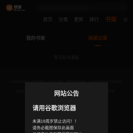
书架
首页
分类
更新
排行
我的书架
阅读记录
暂无任何漫画
本站只提供WEB页面服务，本站不存储、不制作任何漫画，不承担任何由于内容的合
法性及健康性所引起的争议和法律责任。
若本站收录内容侵犯了您的权益，请附说明联系邮箱，本站将第一时间处理。
网站公告
联系邮箱：
请用谷歌浏览器
© 2024 18jman.com All rights reservd.
未满18周岁禁止访问！！
请务必截图保存此画面