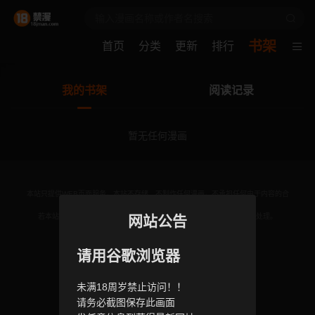
书架
首页
分类
更新
排行
我的书架
阅读记录
暂无任何漫画
本站只提供WEB页面服务，本站不存储、不制作任何漫画，不承担任何由于内容的合
法性及健康性所引起的争议和法律责任。
若本站收录内容侵犯了您的权益，请附说明联系邮箱，本站将第一时间处理。
网站公告
联系邮箱：
请用谷歌浏览器
© 2024 18jman.com All rights reservd.
未满18周岁禁止访问！！
请务必截图保存此画面