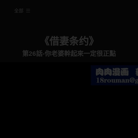
全部
《借妻条约》
第26話-你老婆幹起來一定很正點