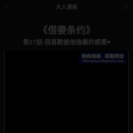
大人漫画
《借妻条约》
第27話-我喜歡被他強暴的感覺♥