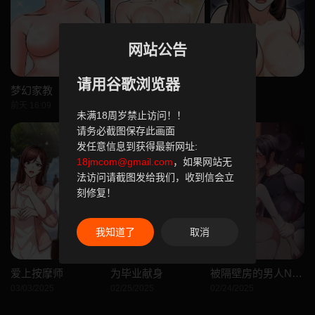
网站公告
请用谷歌浏览器
梦幻家教
刺激的速食店大夜班
危情十令
前天 16:09
07-22
05-04
未满18周岁禁止访问！！
请务必截图保存此画面
发任意信息到获得最新网址:
18jmcom@gmail.com
，如果网站无
法访问请截图发给我们，收到信会立
刻修复！
我知道了
取消
爱上按摩师
为毕业献身
被隔壁房的男人NTR
03/03/2025
02/25/2025
02/24/2025