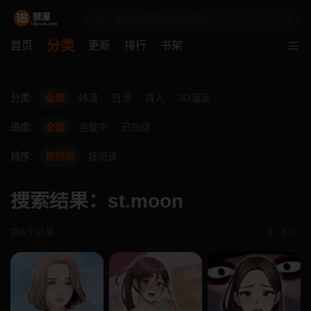
分类
首页
更新
排行
书架
分类:
全部
韩漫
日漫
真人
3D漫画
进度:
全部
连载中
已完结
排序:
按时间
按阅读
搜索结果：st.moon
共
6
个结果
1 / 1页