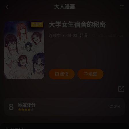
大人漫画
大学女生宿舍的秘密
连载中
连载中
/
08-03
韩漫
/
OneTeam&St.mo
on
阅读
收藏
8
网友评分
1次评分
很差
较差
还行
推荐
力荐