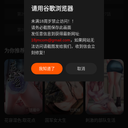
请用谷歌浏览器
第25話
第26話
第27話
未满18周岁禁止访问！！
请务必截图保存此画面
第28話
发任意信息到获得最新网址:
18jmcom@gmail.com
，如果网站无
法访问请截图发给我们，收到信会立
为你推荐
刻修复！
我知道了
取消
连载中
已完结
连载中
花容湿色:取花点
国军女大生
刺激的部队生活