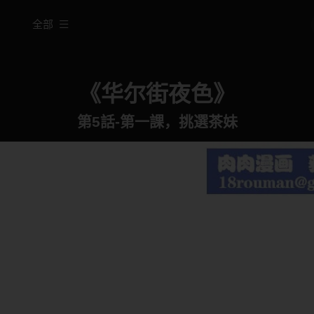
全部
《华尔街夜色》
第5話-第一課，挑選茶妹