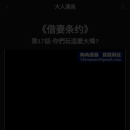
大人漫画
《借妻条约》
第17話-你們玩這麼大嗎?