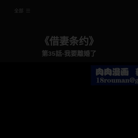
全部
《借妻条约》
第35話-我要離婚了