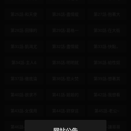
第25話-和天使
第26話-盡情縱
第27話-抱著大
第28話-田臻的
第29話-葛格一
第30話-在大街
第31話-飢渴尤
第32話-盡情縱
第33話-快點，
第34話-主人&
第35話-明明就
第36話-給性奴
第37話-徹底淪
第38話-慾火焚
第39話-想著其
第40話-欲求不
第41話-姐姐的
第42話-我想看
第43話-女僕用
第44話-妳穿這
第45話-老公~
第46話-盡情感
第47話-你直接
第48話-讓哥哥
网站公告