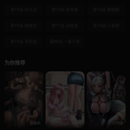
第73話-好久沒
第74話-哥哥害
第75話-整晚都
第76話-婚後的
第77話-這就是
第78話-人家想
第79話-爭先恐
最終話-一輩子幸
为你推荐
连载中
连载中
已完结