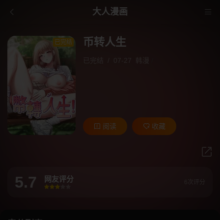
大人漫画
币转人生
已完结
已完结
/
07-27
韩漫
/
阅读
收藏
5.7
网友评分
6次评分
很差
较差
还行
推荐
力荐