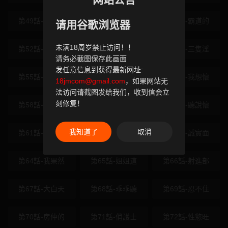
第49話-我是你
第50話-我們只
第51話-霸道的
请用谷歌浏览器
未满18周岁禁止访问！！
第52話-別急，
第53話-早知道
第54話-三隻淫
请务必截图保存此画面
发任意信息到获得最新网址:
第55話-慾火焚
第56話-寂寞難
第57話-我想懷
18jmcom@gmail.com
，如果网站无
法访问请截图发给我们，收到信会立
刻修复！
第58話-和可翎
第59話-今天可
第60話-聽說懷
我知道了
取消
第61話-床榻上
第62話-鄭心媮
第63話-誠實面
第64話-我果然
第65話-姐姐這
第66話-射進部
第67話-大白天
第68話-乖乖聽
第69話-忍不住
第70話-房仲的
第71話-俏護士
第72話-性慾旺