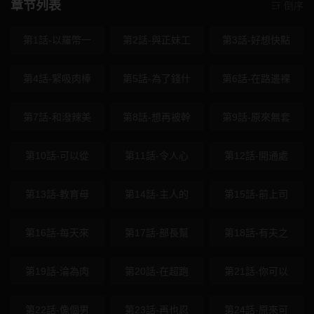
章节列表
倒序
第1話-以羅幣一
第2話-與正妹工
第3話-好想快點
第4話-緊吸肉棒
第5話-為了錢什
第6話-在路邊裸
第7話-和潑辣美
第8話-想再被幹
第9話-原來無套
第10話-可以從
第11話-令人心
第12話-開通處
第13話-教育母
第14話-主人的
第15話-前上司
第16話-每天來
第17話-部長幫
第18話-有夫之
第19話-淪為肉
第20話-在超跑
第21話-你可以
第22話-像個男
第23話-再也忍
第24話-原來可