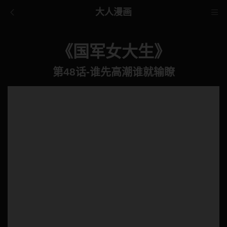
大人漫画
《国军女大生》
第48话-谁先高潮谁就输瞭